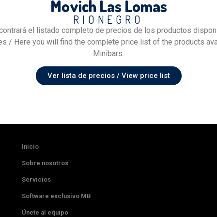
Movich Las Lomas
RIONEGRO
contrará el listado completo de precios de los productos dispon
s / Here you will find the complete price list of the products ava
Minibars.
Ver lista de precios / View price list
Inicio
Sobre nosotros
Servicios
Software exclusivo MB
Únete al equipo