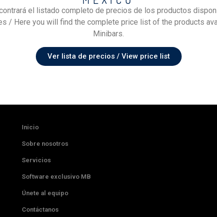
contrará el listado completo de precios de los productos dispon
s / Here you will find the complete price list of the products ava
Minibars.
Ver lista de precios / View price list
Inicio
Sobre nosotros
Servicios
Software exclusivo MB
Únete al equipo
Contáctanos