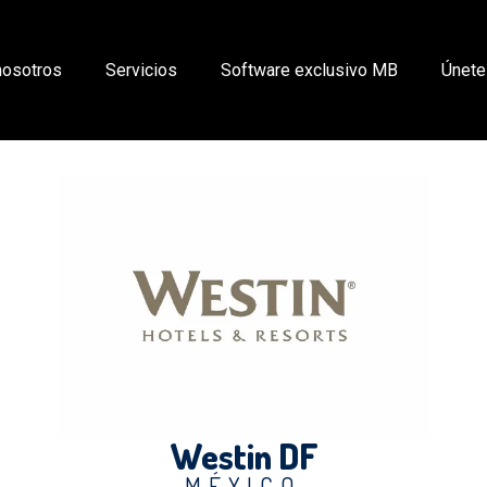
nosotros
Servicios
Software exclusivo MB
Únete
Westin DF
MÉXICO